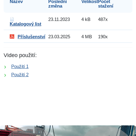
Název
Poslední
Velikost
Počet
změna
stažení
23.11.2023
4 kB
487x
Katalogový list
Příslušenství
23.03.2025
4 MB
190x
Video použití:
Použití 1
Použití 2