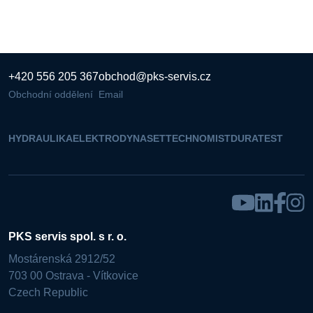
+420 556 205 367
obchod@pks-servis.cz
Obchodní oddělení
Email
HYDRAULIKA
ELEKTRO
DYNASET
TECHNOMIST
DURATEST
PKS servis spol. s r. o.
Mostárenská 2912/52
703 00 Ostrava - Vítkovice
Czech Republic