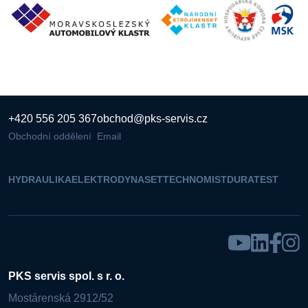
+420 556 205 367
obchod@pks-servis.cz
Obchodní oddělení
Email
HYDRAULIKA
ELEKTRO
DYNASET
TECHNOMIST
DURATEST
PKS servis spol. s r. o.
Mostárenská 2912/52