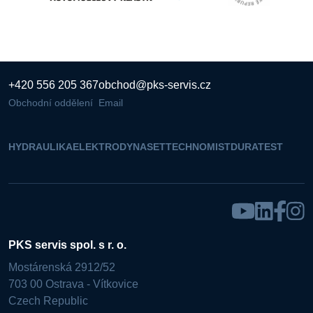
+420 556 205 367
obchod@pks-servis.cz
Obchodní oddělení
Email
HYDRAULIKA
ELEKTRO
DYNASET
TECHNOMIST
DURATEST
PKS servis spol. s r. o.
Mostárenská 2912/52
703 00 Ostrava - Vítkovice
Czech Republic