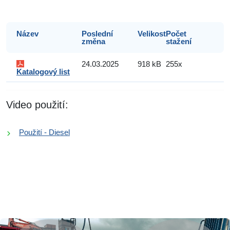
Název
Poslední
Velikost
Počet
změna
stažení
24.03.2025
918 kB
255x
Katalogový list
Video použití:
Použití - Diesel